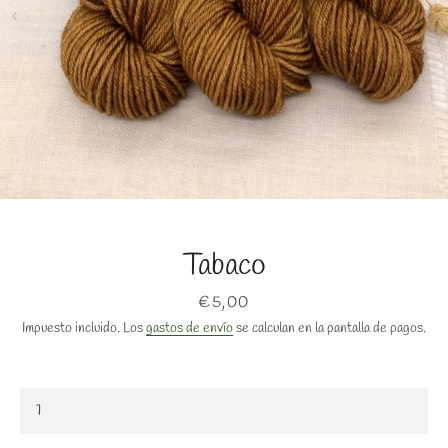
BUSCAR
Tabaco
Precio
€5,00
Impuesto incluido. Los
gastos de envío
se calculan en la pantalla de pagos.