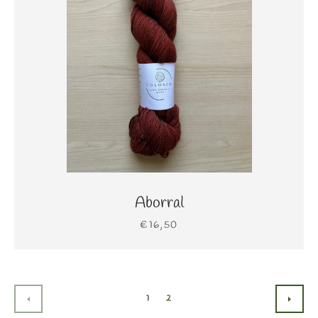
Aborral
€16,50
1
2
ANTERIOR
SIGU