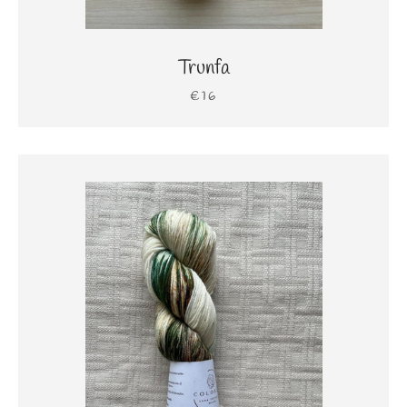
Trunfa
€16