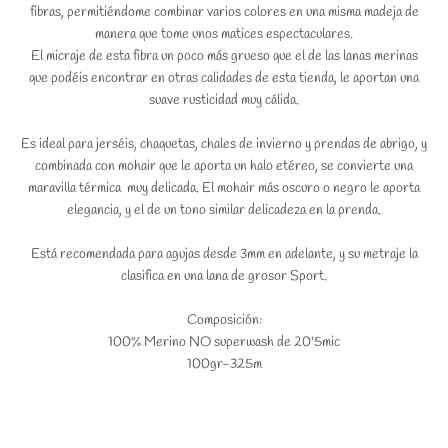
fibras, permitiéndome combinar varios colores en una misma madeja de
manera que tome unos matices espectaculares.
El micraje de esta fibra un poco más grueso que el de las lanas merinas
que podéis encontrar en otras calidades de esta tienda, le aportan una
suave rusticidad muy cálida.
Es ideal para jerséis, chaquetas, chales de invierno y prendas de abrigo, y
combinada con mohair que le aporta un halo etéreo, se convierte una
maravilla térmica muy delicada. El mohair más oscuro o negro le aporta
elegancia, y el de un tono similar delicadeza en la prenda.
Está recomendada para agujas desde 3mm en adelante, y su metraje la
clasifica en una lana de grosor Sport.
Composición:
100% Merino NO superwash de 20'5mic
100gr-325m