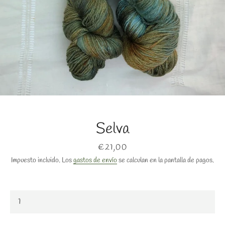
BUSCAR
Selva
Precio
€21,00
Impuesto incluido. Los
gastos de envío
se calculan en la pantalla de pagos.