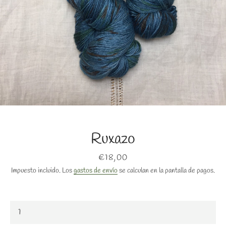
BUSCAR
Ruxazo
Precio
€18,00
Impuesto incluido. Los
gastos de envío
se calculan en la pantalla de pagos.