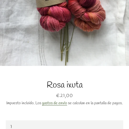
BUSCAR
Rosa ixuta
Precio
€21,00
Impuesto incluido. Los
gastos de envío
se calculan en la pantalla de pagos.