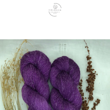
ANTERIOR
SIGUIENTE
Diapositiva
Diapositiva
1
2