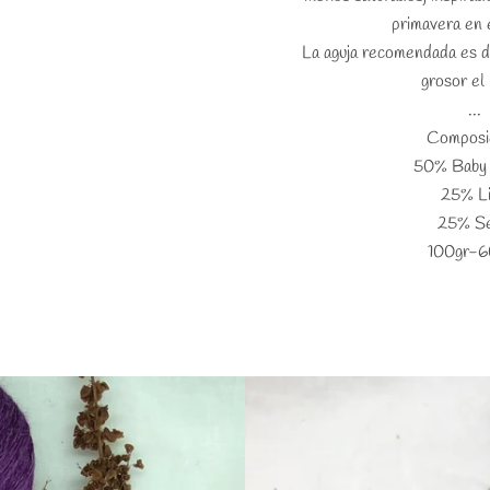
primavera en e
La aguja recomendada es d
grosor el
...
Composi
50% Baby 
25% L
25% S
100gr-