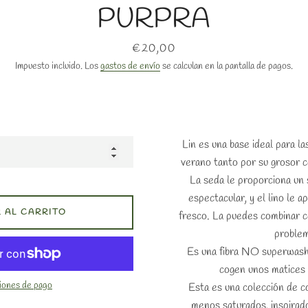
PURPRA
Precio
€20,00
Impuesto incluido. Los
gastos de envío
se calculan en la pantalla de pagos.
Lin es una base ideal para l
verano tanto por su grosor 
La seda le proporciona un s
espectacular, y el lino le a
 AL CARRITO
fresco. La puedes combinar co
problem
Es una fibra NO superwash,
cogen unos matices 
iones de pago
Esta es una colección de c
menos saturados, inspirado