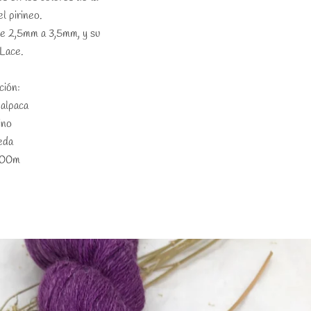
l pirineo.
e 2,5mm a 3,5mm, y su
 Lace.
ción:
alpaca
ino
eda
600m