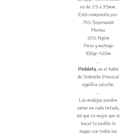
es de 2'5 a 3'5mm.
Está compuesta por:
75% Superwash
Merino
25% Nylon
Peso y metraje:
100gr-420m
...
Pedaleta
, en el habla
de Sobrarbe (Huesca)
significa calcetín.
...
Las madejas pueden
variar en cada tintada,
así que es mejor que al
hacer tu pedido lo
hagas con todas las