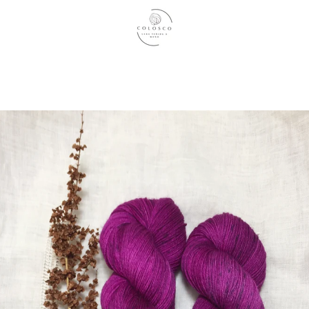
ANTERIOR
SIGUIENTE
Diapositiva
Diapositiva
1
2