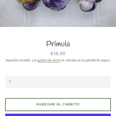
Prímula
Precio
€18,00
BUSCAR
Impuesto incluido. Los
gastos de envío
se calculan en la pantalla de pagos.
AGREGAR AL CARRITO