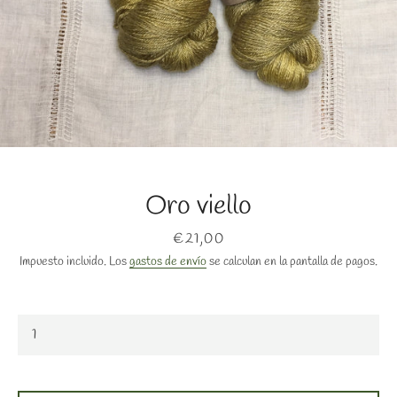
Oro viello
BUSCAR
Precio
€21,00
Impuesto incluido. Los
gastos de envío
se calculan en la pantalla de pagos.