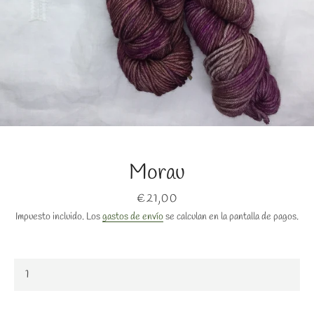
BUSCAR
Morau
Precio
€21,00
Impuesto incluido. Los
gastos de envío
se calculan en la pantalla de pagos.