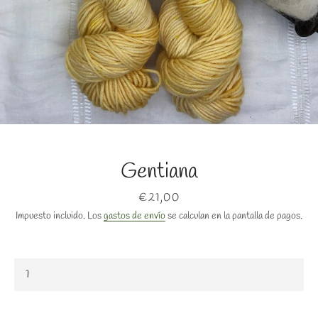
BUSCAR
Gentiana
Precio
€21,00
Impuesto incluido. Los
gastos de envío
se calculan en la pantalla de pagos.