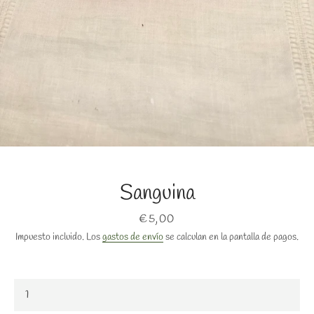
BUSCAR
Sanguina
Precio
€5,00
Impuesto incluido. Los
gastos de envío
se calculan en la pantalla de pagos.