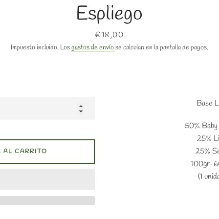
Espliego
Precio
€18,00
Impuesto incluido. Los
gastos de envío
se calculan en la pantalla de pagos.
Base 
50% Baby 
25% L
25% S
 AL CARRITO
100gr-
(1 unid