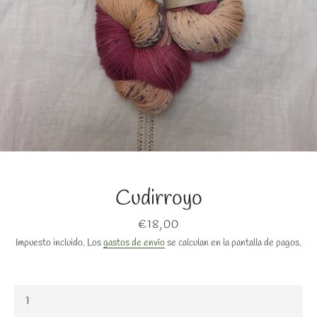
BUSCAR
Cudirroyo
Precio
€18,00
Impuesto incluido. Los
gastos de envío
se calculan en la pantalla de pagos.