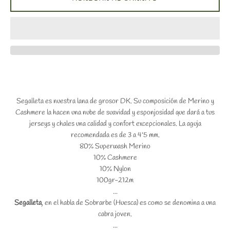
Segalleta es nuestra lana de grosor DK. Su composición de Merino y
Cashmere la hacen una nube de suavidad y esponjosidad que dará a tus
jerseys y chales una calidad y confort excepcionales. La aguja
recomendada es de 3 a 4'5 mm.
80% Superwash Merino
10% Cashmere
10% Nylon
100gr-212m
...
Segalleta
, en el habla de Sobrarbe (Huesca) es como se denomina a una
cabra joven.
...