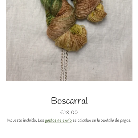
BUSCAR
Boscarral
Precio
€18,00
Impuesto incluido. Los
gastos de envío
se calculan en la pantalla de pagos.