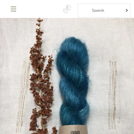
Ir
VER
directamente
Spanish
al
MENÚ
contenido
CAR
ANTERIOR
SIGUIENTE
Diapositiva
Diapositiva
1
2