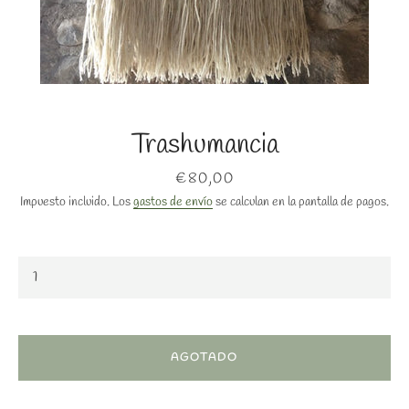
Trashumancia
Precio
€80,00
Impuesto incluido. Los
gastos de envío
se calculan en la pantalla de pagos.
BUSCAR
AGOTADO