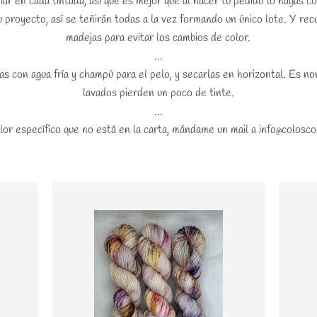
ar en cada tintada, así que es mejor que al hacer tu pedido lo hagas c
u proyecto, así se teñirán todas a la vez formando un único lote. Y re
madejas para evitar los cambios de color.
...
s con agua fría y champú para el pelo, y secarlas en horizontal. Es no
lavados pierden un poco de tinte.
...
olor específico que no está en la carta, mándame un mail a info@colosc