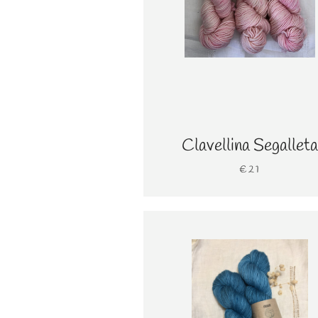
Clavellina Segalleta
€21