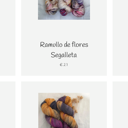
Ramullo de flores
Segalleta
€21