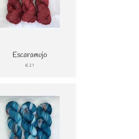
Escaramujo
€21