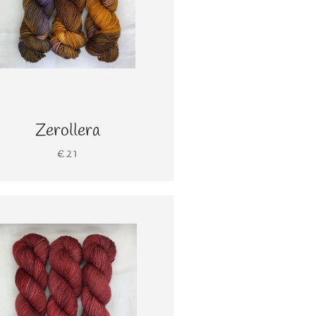
Zerollera
€21