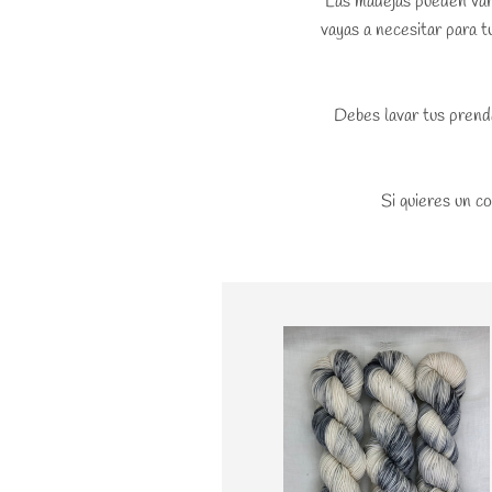
Las madejas pueden vari
vayas a necesitar para t
Debes lavar tus prenda
Si quieres un c