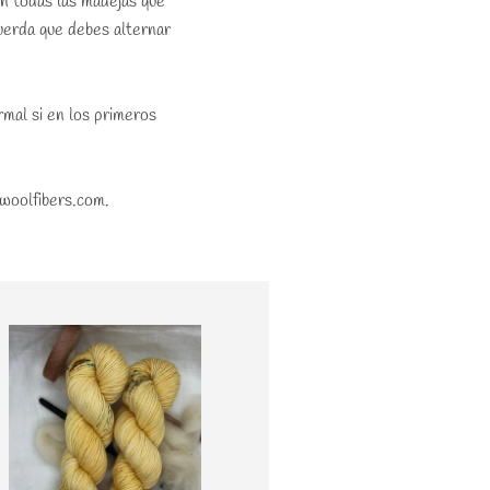
on todas las madejas que
cuerda que debes alternar
rmal si en los primeros
owoolfibers.com.