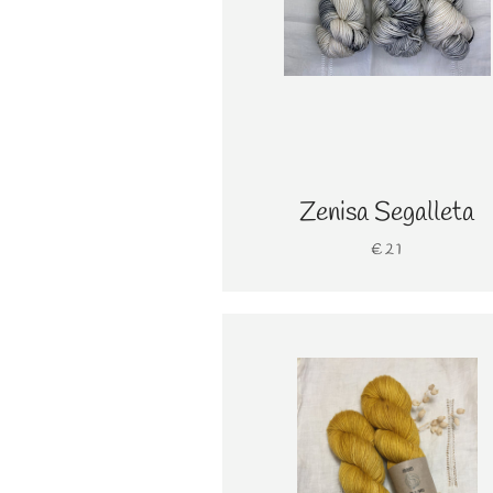
Zenisa Segalleta
€21