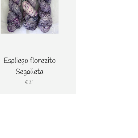
Espliego florezito
Segalleta
€21