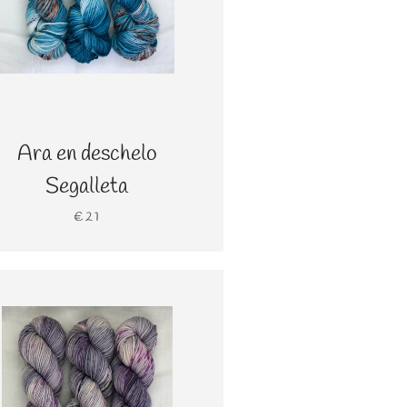
Ara en deschelo
Segalleta
€21