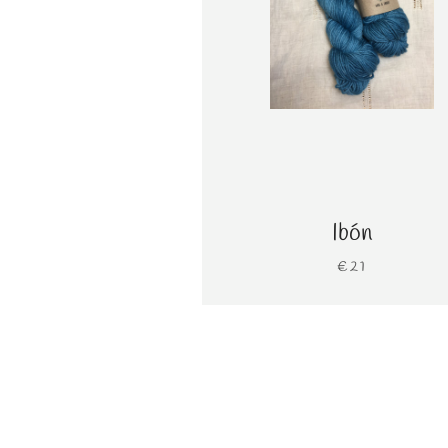
Ibón
€21