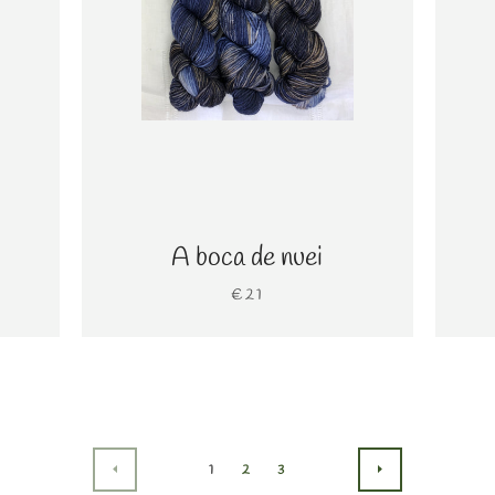
A boca de nuei
€21
1
2
3
ANTERIOR
SIGUIENTE