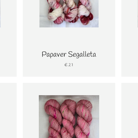
Papaver Segalleta
€21