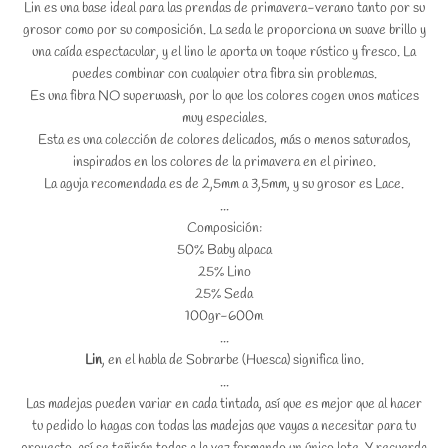
Lin es una base ideal para las prendas de primavera-verano tanto por su
grosor como por su composición. La seda le proporciona un suave brillo y
una caída espectacular, y el lino le aporta un toque rústico y fresco. La
puedes combinar con cualquier otra fibra sin problemas.
Es una fibra NO superwash, por lo que los colores cogen unos matices
muy especiales.
Esta es una colección de colores delicados, más o menos saturados,
inspirados en los colores de la primavera en el pirineo.
La aguja recomendada es de 2,5mm a 3,5mm, y su grosor es Lace.
...
Composición:
BUSCAR
50% Baby alpaca
25% Lino
25% Seda
100gr-600m
...
Lin
, en el habla de Sobrarbe (Huesca) significa lino.
...
Las madejas pueden variar en cada tintada, así que es mejor que al hacer
tu pedido lo hagas con todas las madejas que vayas a necesitar para tu