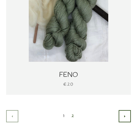
FENO
€20
1
2
ANTERIOR
SIGU