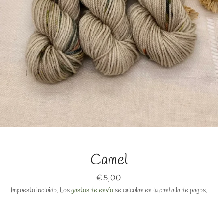
BUSCAR
Camel
Precio
€5,00
Impuesto incluido. Los
gastos de envío
se calculan en la pantalla de pagos.